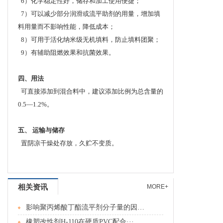
6）化学稳定性好，储存和加工使用便捷；
7）可以减少部分润滑或流平助剂的用量，增加填
料用量而不影响性能，降低成本；
8）可用于活化纳米级无机填料，防止填料团聚；
9）有辅助阻燃效果和抗菌效果。
四、用法
可直接添加到混合料中，建议添加比例为总含量的
0.5—1.2%。
五、 运输与储存
置阴凉干燥处存放，久贮不变质。
相关资讯
MORE+
影响聚丙烯酸丁酯流平剂分子量的因素分···
橡塑改性剂H-110在硬质PVC配合···