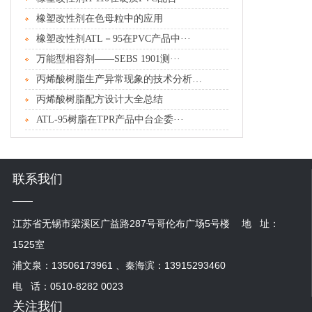
橡塑改性剂在色母粒中的应用
橡塑改性剂ATL－95在PVC产品中···
万能型相容剂――SEBS 1901测···
丙烯酸树脂生产异常现象的技术分析及处···
丙烯酸树脂配方设计大全总结
ATL-95树脂在TPR产品中台企委···
联系我们
江苏省无锡市梁溪区广益路287号哥伦布广场5号楼
地 址：
1525室
浦文泉：13506173961 、秦海滨：13915293460
电 话：0510-8282 0023
关注我们