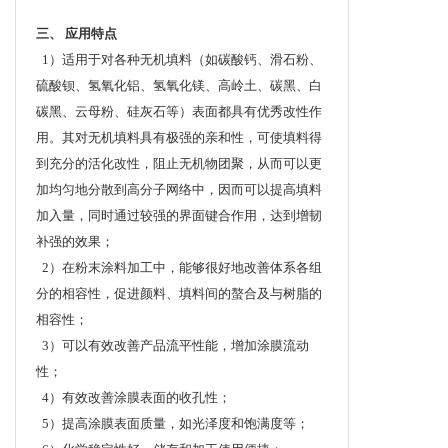
三、 应用特点
1）适用于对各种无机填料（如碳酸钙、滑石粉、
硫酸钡、氢氧化铝、氢氧化镁、高岭土、碳黑、白
碳黑、云母粉、硅灰石等）表面都具有优秀改性作
用。其对无机填料具有极强的亲和性，可使填料得
到充分的活化改性，阻止无机物团聚，从而可以更
加均匀地分散到高分子网络中，因而可以提高填料
加入量，同时通过较强的界面键合作用，达到增韧
补强的效果；
2）在粉末涂料加工中，能够很好地改善体系各组
分的相容性，促进颜料、填料间的螯合及与树脂的
相容性；
3）可以有效改善产品流平性能，增加涂膜流动
性；
4）有效改善涂膜表面的收孔性；
5）提高涂膜表面质量，如光泽度和饱满度等；