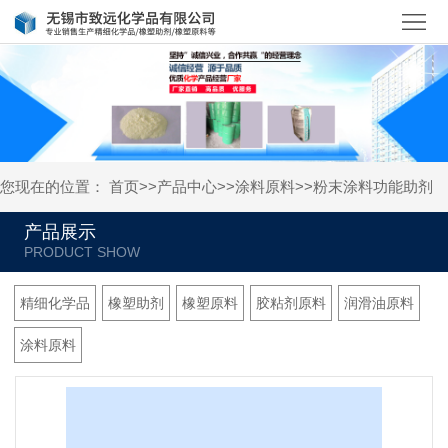
首
页
关
于
产
我
品
新
您现在的位置：
首页
>>
产品中心
>>
涂料原料
>>
粉末涂料功能助剂
们
中
闻
人
产品展示
心
资
才
联
讯
招
系
精细化学品
橡塑助剂
橡塑原料
胶粘剂原料
润滑油原料
聘
我
涂料原料
们