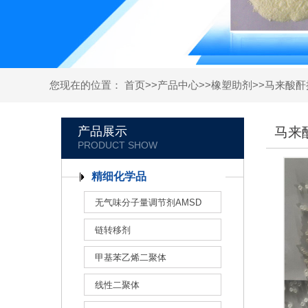
您现在的位置：
首页
>>
产品中心
>>
橡塑助剂
>>
马来酸酐
产品展示
马来
精细化学品
无气味分子量调节剂AMSD
链转移剂
甲基苯乙烯二聚体
线性二聚体