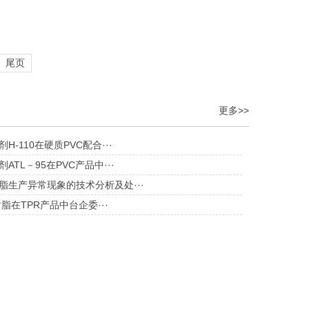
尾页
更多>>
H-110在硬质PVC配合···
ATL－95在PVC产品中···
脂生产异常现象的技术分析及处···
5树脂在TPR产品中台企委···