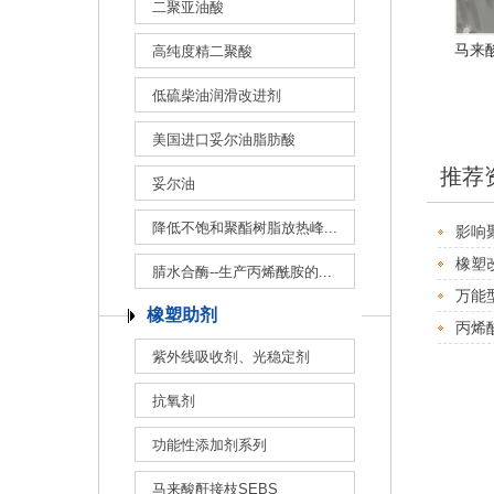
二聚亚油酸
马来酸
高纯度精二聚酸
低硫柴油润滑改进剂
美国进口妥尔油脂肪酸
推荐
妥尔油
降低不饱和聚酯树脂放热峰...
影响
橡塑
腈水合酶--生产丙烯酰胺的...
万能型
橡塑助剂
丙烯
紫外线吸收剂、光稳定剂
抗氧剂
功能性添加剂系列
马来酸酐接枝SEBS