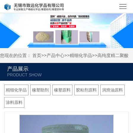
首
页
关
于
产
我
品
新
您现在的位置：
首页
>>
产品中心
>>
精细化学品
>>
高纯度精二聚酸
们
中
闻
人
产品展示
心
资
才
联
讯
招
系
精细化学品
橡塑助剂
橡塑原料
胶粘剂原料
润滑油原料
聘
我
涂料原料
们