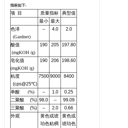
指标如下:
项 目
质量指标
典型值
最小
最大
色泽
--
4.0
2.0
(Gardner)
酸值
190
205
197.80
(mgKOH /g)
皂化值
190
206
198.60
(mgKOH /g)
粘度
7500
9000
8400
(cps@25℃)
单酸
(%)
--
1.0
0.25
二聚酸 (%)
98.0
--
99.09
三聚酸 (%)
--
2.0
0.66
外观
黄色或琥
黄色或
珀色粘稠
琥珀色