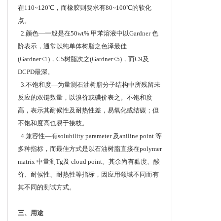
在110~120℃，而橡胶则要求有80~100℃的软化
点。
2.颜色—一般是在50wt% 甲苯溶液中以Gardner 色
阶表示，通常以纯单体树脂之色泽最佳
(Gardner<1)，C5树脂次之(Gardner<5)，而C9及
DCPD最深。
3.不饱和度—为量测石油树脂分子结构中所残留未
反应的双键数量，以溴价或碘价表之。不饱和度
高，表示其耐候性及耐热性差，易氧化或结碳；但
不饱和度高也易于接枝。
4.兼容性—有solubility parameter 及aniline point 等
多种指标，而最佳方式是以石油树脂直接在polymer
matrix 中量测Tg及 cloud point。其余尚有黏度、酸
价、耐候性、耐热性等指标，因应用领域不同而有
其不同的测试方式。
三、用途