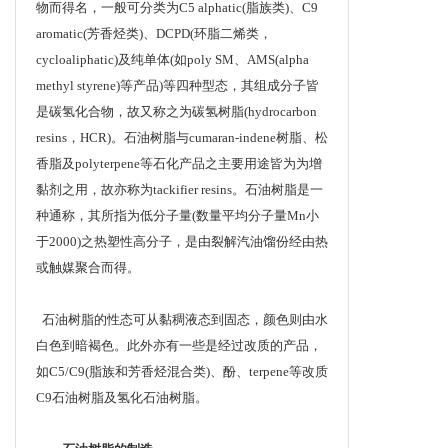
物而得名，一般可分类为C5 alphatic(脂族类)、C9
aromatic(芳香烃类)、DCPD(环脂二烯类，
cycloaliphatic)及纯单体(如poly SM、AMS(alpha
methyl styrene)等产品)等四种型态，其组成分子皆
是碳氢化合物，故又称之为碳氢树脂(hydrocarbon
resins，HCR)。石油树脂与cumaran-indene树脂、松
香脂及polyterpene等石化产品之主要用途皆为为增
黏剂之用，故亦称为tackifier resins。石油树脂是一
种通称，其所指为低分子量(数量平均分子量Mn小
于2000)之热塑性高分子，是由裂解汽油馏份经由热
或触媒聚合而得。
石油树脂的性态可从黏稠液态到固态，颜色则由水
白色到暗褐色。此外亦有一些是经过改质的产品，
如C5/C9(脂族和芳香烃混合类)、酚、terpene等改质
C9石油树脂及氢化石油树脂。