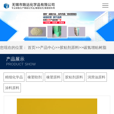
首
页
关
于
产
我
品
新
您现在的位置：
首页
>>
产品中心
>>
胶粘剂原料
>>
碳氢增粘树脂
们
中
闻
人
产品展示
心
资
才
联
讯
招
系
精细化学品
橡塑助剂
橡塑原料
胶粘剂原料
润滑油原料
聘
我
涂料原料
们