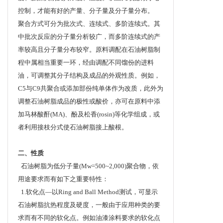
控制，才能有好的产量、分子量及分子量分布。
聚合方式可分为批次式、连续式、多阶连续式。其
中批次反应的分子量分析较广，而多阶连续式的产
率较高且分子量分布较窄。原料调配在石油树脂制
程中属相当重要一环，经由调配不同馏份的进料
油，可调整其分子结构及成品的外观性质。例如，
C5与C9共聚合或添加部份纯单体作为改质，此外为
调整石油树脂成品的极性或酸价，亦可在原料中添
加马林酸酐(MA)、酚及松香(rosin)等化学组成，或
者利用接枝分式使石油树脂接上酸根。
二、性质
石油树脂为低分子量(Mw=500~2,000)聚合物，依
用途要求而有如下之重要特性：
1.软化点—以Ring and Ball Method测试，可显示
石油树脂抗热程度及硬度，一般由于应用种类的要
求而有不同的软化点。例如油漆涂料要求的软化点