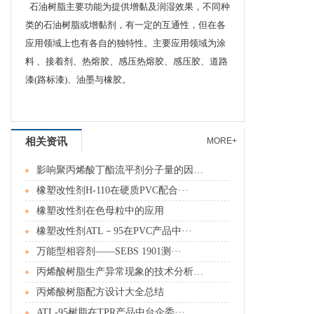
石油树脂主要功能为提供增黏及润湿效果，不同种
类的石油树脂或增黏剂，有一定的互通性，但在各
应用领域上也有各自的独特性。主要应用领域为涂
料 、接着剂、热熔胶、感压热熔胶、感压胶、道路
漆(路标漆)、油墨与橡胶。
相关资讯
MORE+
影响聚丙烯酸丁酯流平剂分子量的因素分···
橡塑改性剂H-110在硬质PVC配合···
橡塑改性剂在色母粒中的应用
橡塑改性剂ATL－95在PVC产品中···
万能型相容剂――SEBS 1901测···
丙烯酸树脂生产异常现象的技术分析及处···
丙烯酸树脂配方设计大全总结
ATL-95树脂在TPR产品中台企委···