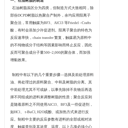
一、石油树脂的制造
石油树脂虽区分为四类，但制造方式大致相同，除
部份DCPD树脂以热聚合产制外，余均应用阳离子
聚合法，常用触媒为BF3、AlCl3 等Friedel –Crafts
酸，有时会添加少许促进剂。阳离子聚合的特色为
反应速率快，chain transfer 繁复，触媒易为原料中
的不纯物或分子结构等因素影响而终止反应，因此
反而可聚合成分子量500~2,000的聚合体，而加强
增黏效果。
制程中有以下的几个重要步骤—选择及前处理原料
油、将处理过的原料聚合、中和及树脂的分离。其
中前处理尤其不可或缺，以事先除掉不良物后再选
择不同组成的进料来调整树脂的性质；聚合反应则
是随着原料之不同使用AlCl3、BF3及一些促进剂，
如HCl、 t-BuCl, H2O或酚、或加热方式来进行反
应。制程中主要的反应参数有进料的全部或相对浓
度、触媒类别及其浓度、温度。以上几项必须小心