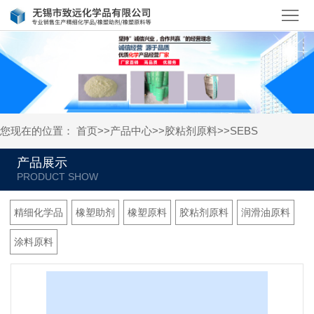
首
页
关
于
产
我
品
新
您现在的位置：
首页
>>
产品中心
>>
胶粘剂原料
>>
SEBS
们
中
闻
人
产品展示
心
资
才
联
讯
招
系
精细化学品
橡塑助剂
橡塑原料
胶粘剂原料
润滑油原料
聘
我
涂料原料
们