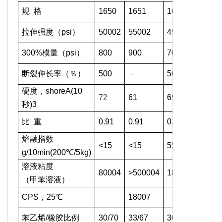
规 格
1650
1651
1652
1654
拉伸强度（psi）
50002
55002
45002
35002
300%模量（psi）
800
900
700
900
断裂伸长率（％）
500
－
500
700
硬度，shoreA(10
72
61
69
63
秒)3
比 重
0.91
0.91
0.91
0.92
熔融指数
<15
<15
55
<15
g/10min(200℃/5kg)
溶液粘度
80004
>500004
18004
>5000
（甲苯溶液）
CPS，25℃
18007
4107
苯乙烯/橡胶比例
30/70
33/67
30/70
31/69