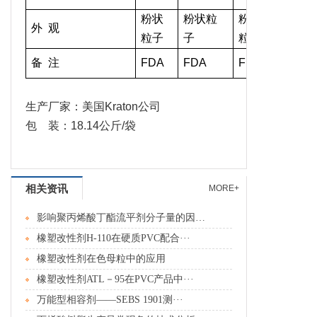
粉状
粉状粒
粉状
粉状粒
外 观
粒子
子
粒子
子
备 注
FDA
FDA
FDA
FDA
生产厂家：美国Kraton公司
包 装：18.14公斤/袋
相关资讯
MORE+
影响聚丙烯酸丁酯流平剂分子量的因素分···
橡塑改性剂H-110在硬质PVC配合···
橡塑改性剂在色母粒中的应用
橡塑改性剂ATL－95在PVC产品中···
万能型相容剂――SEBS 1901测···