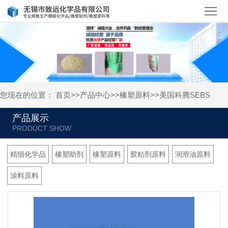
首
页
关
于
产
我
品
新
您现在的位置：
首页
>>
产品中心
>>
橡塑原料
>>
美国科腾SEBS
们
中
闻
人
产品展示
心
资
才
联
讯
招
系
精细化学品
橡塑助剂
橡塑原料
胶粘剂原料
润滑油原料
聘
我
涂料原料
们