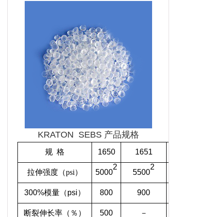
KRATON SEBS 产品规格
规 格
1650
1651
1652
16
2
2
2
拉伸强度（
psi
）
5000
5500
4500
350
300%
模量
（psi）
800
900
700
90
断裂伸长率（％）
500
－
500
70