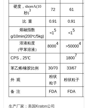
硬度，
shoreA(10
72
61
69
6
3
秒
)
比 重
0.91
0.91
0.91
0.
熔融指数
5
5
5
<1
<1
5
<1
g/10min(200
/5kg)
℃
溶液粘度
4
4
4
8000
>50000
1800
>500
（甲苯溶液）
7
CPS，25℃
1800
41
苯乙烯
/
橡胶比例
30/70
33/67
30/70
31/
粉状
粉状
粉
外 观
粉状粒子
粒子
粒子
备 注
FDA
FDA
FDA
FD
生产厂家：美国Kraton公司