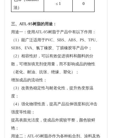
≤ 1
0
法）
三、ATL-95树脂的用途：
用途一：使用ATL-95树脂于产品中有以下作用：
（1）能广泛适用于PVC、SBS、ABS、PS、TPU、
SEBS、EVA、氯丁橡胶、丁腈橡胶等产品中；
（2）相容性好，可以有效促进填料和颜料的分
散，可增加填充剂使用量，而不影响成品的物性
（老化、耐油、抗张、绝缘、塑化）；
增加成品的流动性；
（3）改善热稳定性与耐老化性，提升热变形温
度；
（4）强化物理性质，提高产品拉伸强度和抗冲击
强度等性能；
提高表面光洁度，使成品外观较平整，颜色较鲜
艳；
用途二：ATL-95树脂亦作为各种粘合剂、涂料及热