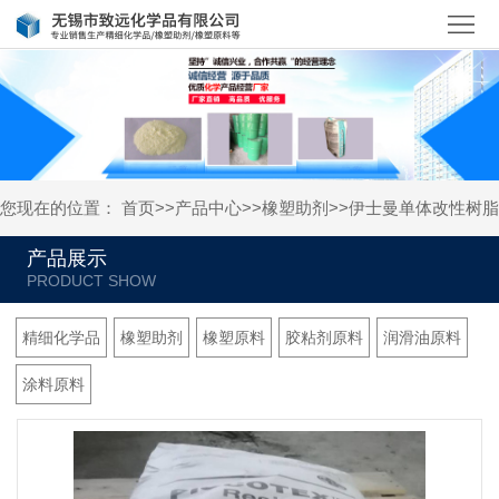
首
页
关
于
产
我
品
新
您现在的位置：
首页
>>
产品中心
>>
橡塑助剂
>>
伊士曼单体改性树脂
们
中
闻
人
产品展示
心
资
才
联
讯
招
系
精细化学品
橡塑助剂
橡塑原料
胶粘剂原料
润滑油原料
聘
我
涂料原料
们